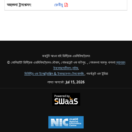
য়েংবীয়ু
কনটেন্ট আওন বাই ডিস্ট্রিক এডসিনিসট্রেসন
© কোপিরাইট ডিস্ট্রিক এডমিনিসট্রেসন থৌবাল, গোভরমেন্ট ওফ মণিপুর. , শেমকৎপা অমসুং থগৎপা
ন্যাশনাল
ইনফোরমেটিকস সেন্টার
,
মিনিস্ট্রি ওফ ইলেক্ট্রোনিক্স & ইনফরমেশন টেকনোলজি
, গভর্নমেন্ট ওফ ইন্ডিয়া
লাসত আপডেট:
Jul 15, 2026