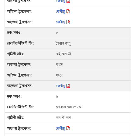
য়েংবীয়ু
য়েংবীয়ু
য়েংবীয়ু
৫
লৈখান কাপু
অই অন ডী
ফংদে
ফংদে
য়েংবীয়ু
৬
লোরহো অস পোজে
অন পী অপ
য়েংবীয়ু