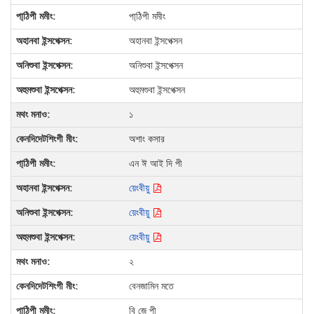
পা্ঠিপী মমীং
অহানবা ইন্সপেক্সন
অনিশুবা ইন্সপেক্সন
অহুমশুবা ইন্সপেক্সন
১
অশাং কসার
এন ঈ আই দি পী
য়েংবীয়ু
য়েংবীয়ু
য়েংবীয়ু
২
বেনজামিন মতে
বি জে পী