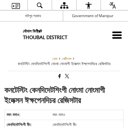
মনিপুর শরকার
Government of Manipur
থৌবাল ডিষ্ট্রিক্ট
THOUBAL DISTRICT
হোম
নোটিসেস
কনটেস্টিং কেনদিদেটশিংগী নোংমা নোংমাগী ইলেক্সন ঈক্ষপেনদিচর রেজিসটার
কনটেস্টিং কেনদিদেটশিংগী নোংমা নোংমাগী
ইলেক্সন ঈক্ষপেনদিচর রেজিসটার
মথং মনাও
কেনদিদেটশিংগী মীং