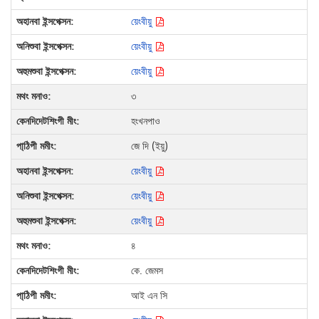
য়েংবীয়ু
য়েংবীয়ু
য়েংবীয়ু
৩
হংখনপাও
জে দি (ইয়ু)
য়েংবীয়ু
য়েংবীয়ু
য়েংবীয়ু
৪
কে. জেমস
আই এন সি